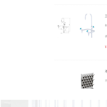
¥
规
¥