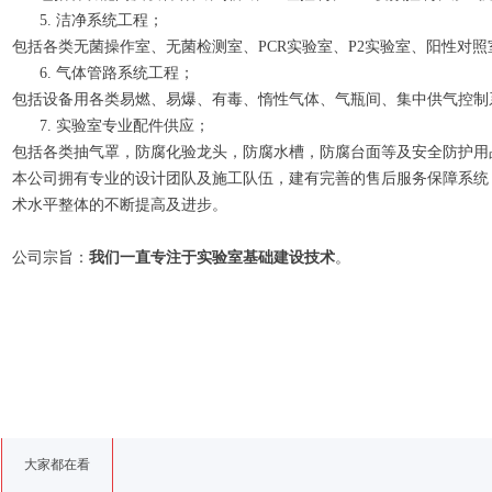
洁净系统工程；
包括各类无菌操作室、无菌检测室、PCR实验室、P2实验室、阳性对
气体管路系统工程；
包括设备用各类易燃、易爆、有毒、惰性气体、气瓶间、集中供气控制
实验室专业配件供应；
包括各类抽气罩，防腐化验龙头，防腐水槽，防腐台面等及安全防护用
本公司拥有专业的设计团队及施工队伍，建有完善的售后服务保障系统
术水平整体的不断提高及进步。
公司宗旨：
我们一直专注于实验室基础建设技术
。
大家都在看