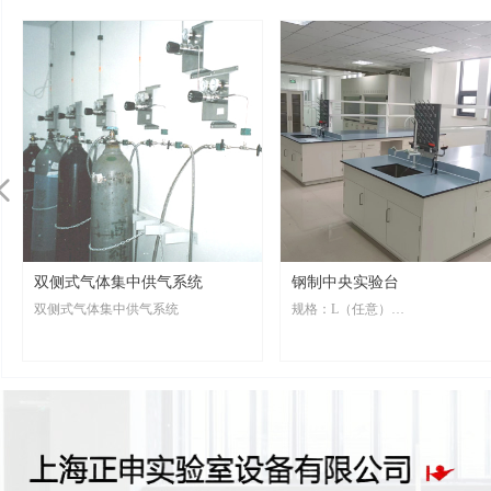
넳
双侧式气体集中供气系统
钢制中央实验台
双侧式气体集中供气系统
规格：L（任意）
*D1500*H1550/1600mm
技术参数
台面：
A. 耐酸碱腐蚀、耐高温陶瓷板台
B. 耐酸碱腐蚀、耐温（100℃）实
理化板台面；
柜体：全钢落地型焊接柜体，环氧